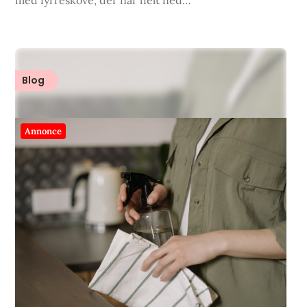
med fyrreskove, der når helt ned…
Blog
Annonce