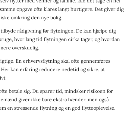
 selv flytter med venner og familie, kan det tage en hel
amme opgave ofte klares langt hurtigere. Det giver dig
tiske omkring den nye bolig.
tilbyde rådgivning før flytningen. De kan hjælpe dig
ruge, hvor lang tid flytningen cirka tager, og hvordan
 mere overskuelig.
igtige. En erhvervsflytning skal ofte gennemføres
Her kan erfaring reducere nedetid og sikre, at
ivt.
fte betale sig. Du sparer tid, mindsker risikoen for
lyttemænd giver ikke bare ekstra hænder, men også
em en stressende flytning og en god flytteoplevelse.