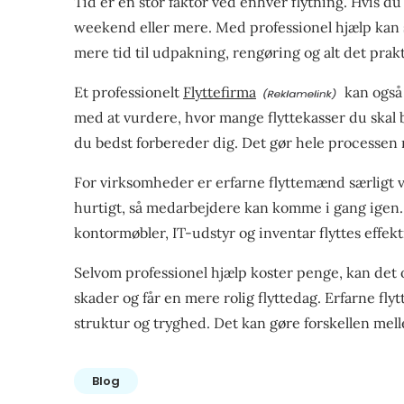
Tid er en stor faktor ved enhver flytning. Hvis du
weekend eller mere. Med professionel hjælp kan s
mere tid til udpakning, rengøring og alt det prak
Et professionelt
Flyttefirma
kan også 
med at vurdere, hvor mange flyttekasser du skal b
du bedst forbereder dig. Det gør hele processen
For virksomheder er erfarne flyttemænd særligt v
hurtigt, så medarbejdere kan komme i gang igen. 
kontormøbler, IT-udstyr og inventar flyttes effekt
Selvom professionel hjælp koster penge, kan det o
skader og får en mere rolig flyttedag. Erfarne f
struktur og tryghed. Det kan gøre forskellen mell
Blog