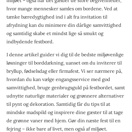
miljøet – også når det gælder de store begivenheder,
hvor mange mennesker samles om bordene. Ved at
tænke bæredygtighed ind i alt fra invitation til
afrydning kan du minimere din dårlige samvittighed
og samtidig skabe et mindst lige så smukt og
indbydende festbord.
I denne artikel guider vi dig til de bedste miljøvenlige
løsninger til borddækning, uanset om du inviterer til
bryllup, fødselsdag eller firmafest. Vi ser nærmere på,
hvordan du kan vælge engangsservice med god
samvittighed, bruge genbrugsguld på festbordet, samt
udnytte naturlige materialer og grønnere alternativer
til pynt og dekoration. Samtidig får du tips til at
mindske madspild og inspirere dine gæster til at tage
de grønne vaner med hjem. Gør din næste fest til en
fejring – ikke bare af livet, men også af miljøet.