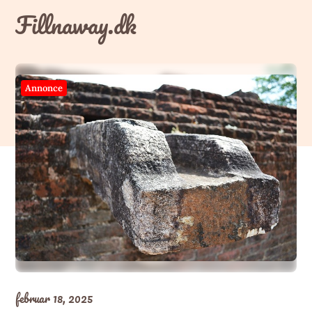
Skip
Fillnaway.dk
to
content
Annonce
februar 18, 2025