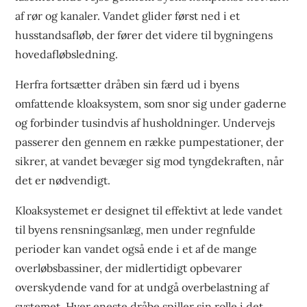
af rør og kanaler. Vandet glider først ned i et
husstandsafløb, der fører det videre til bygningens
hovedafløbsledning.
Herfra fortsætter dråben sin færd ud i byens
omfattende kloaksystem, som snor sig under gaderne
og forbinder tusindvis af husholdninger. Undervejs
passerer den gennem en række pumpestationer, der
sikrer, at vandet bevæger sig mod tyngdekraften, når
det er nødvendigt.
Kloaksystemet er designet til effektivt at lede vandet
til byens rensningsanlæg, men under regnfulde
perioder kan vandet også ende i et af de mange
overløbsbassiner, der midlertidigt opbevarer
overskydende vand for at undgå overbelastning af
systemet. Hver eneste dråbe spiller sin rolle i det